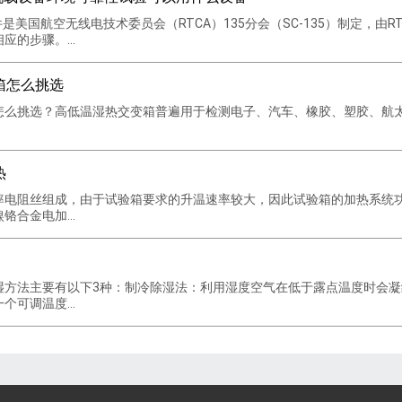
0G文件是美国航空无线电技术委员会（RTCA）135分会（SC-135）制定
的步骤。...
箱怎么挑选
怎么挑选？​高低温湿热交变箱普遍用于检测电子、汽车、橡胶、塑胶、航
热
率电阻丝组成，由于试验箱要求的升温速率较大，因此试验箱的加热系统
合金电加...
湿方法主要有以下3种：制冷除湿法：利用湿度空气在低于露点温度时会
可调温度...