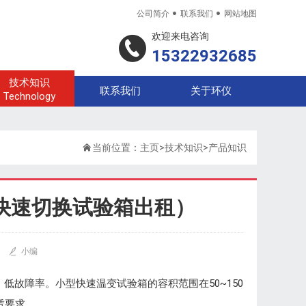


公司简介
联系我们
网站地图
欢迎来电咨询
15322932685
技术知识
联系我们
关于环仪
Technology

当前位置：
主页
>
技术知识
>
产品知识
快速切换试验箱出租）

小编
故障率。小型快速温变试验箱的容积范围在50~150
赁要求。